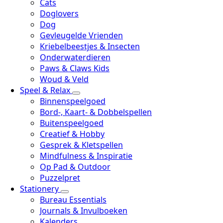
Cats
Doglovers
Dog
Gevleugelde Vrienden
Kriebelbeestjes & Insecten
Onderwaterdieren
Paws & Claws Kids
Woud & Veld
Speel & Relax
Binnenspeelgoed
Bord-, Kaart- & Dobbelspellen
Buitenspeelgoed
Creatief & Hobby
Gesprek & Kletspellen
Mindfulness & Inspiratie
Op Pad & Outdoor
Puzzelpret
Stationery
Bureau Essentials
Journals & Invulboeken
Kalenders