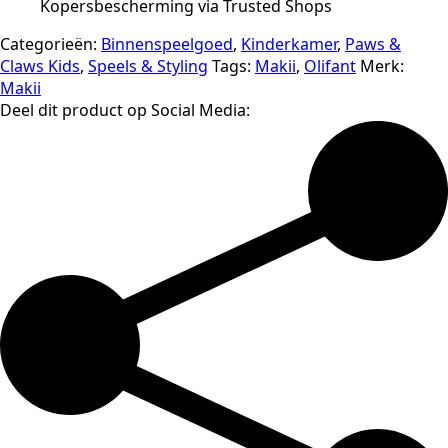
Kopersbescherming via Trusted Shops
Categorieën:
Binnenspeelgoed
,
Kinderkamer
,
Paws &
Claws Kids
,
Speels & Styling
Tags:
Makii
,
Olifant
Merk:
Makii
Deel dit product op Social Media: